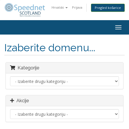
Hrvatski
Prijava
Pregled košarice
Togg
navig
Izaberite domenu...
Kategorije
Akcije