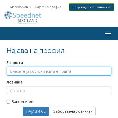
Macedonian
Најава на профил
Потрошувачка кошничка
Togg
navig
Најава на профил
Е-пошта
Лозинка
Запомни ме
Заборавена лозинка?